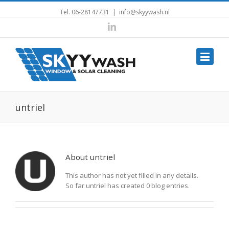
Tel.
06-28147731
|
info@skyywash.nl
Linkedin
untriel
About
untriel
This author has not yet filled in any details.
So far untriel has created 0 blog entries.