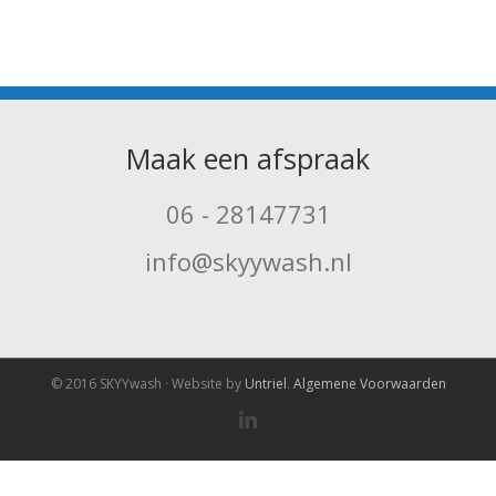
Maak een afspraak
06 - 28147731
info@skyywash.nl
© 2016 SKYYwash · Website by
Untriel
.
Algemene Voorwaarden
Linkedin